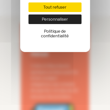
Tout refuser
Personnaliser
Politique de
Qui
confidentialité
sommes-
nous
Créés à Villeurbanne
quelques années avant la
loi les rendant
obligatoire, les conseils
de quartier ont plus de 20
ans pour les premiers.