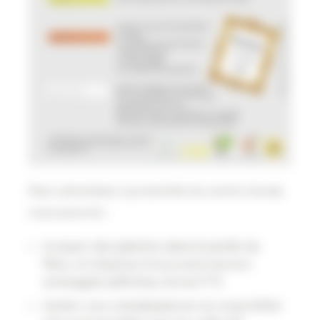
Rue Lafontaine, à proximité du centre Social,
vous pourrez :
troquer des plantes dans le jardin du
Rize, et d’autres trocs sont encore
envisagés (affiches, livres???)
tester vos connaissances ou vous initier