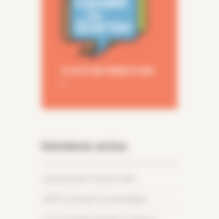
PLUS D'INFORMATIONS
>
Dernieres actus
Les actus du T9 pour l’été
1300 ! une barre symbolique.