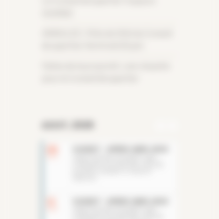
Le Conseil de quartier toujours
mobilisé
ANNULEE / Fête de l’été du Conseil
de quartier/Ventredi 26 juin
Faites de la propreté : une réussite
pour le Conseil de quartier
AOUT, 2026
06
CUSSET - APRES-MIDI JEUX
AOU
VENEZ PASSER UN APRÈS-MIDI
CONVIVIAL AUTOUR DES JEUX DE
SOCIÉTÉ. OUVERT À TOUS ET
GRATUIT
13
CUSSET - APRES-MIDI JEUX
AOU
VENEZ PASSER UN APRÈS-MIDI
CONVIVIAL AUTOUR DES JEUX DE