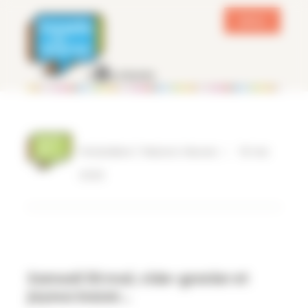
Panneau de gestion des cookies
MENU
Ferrandiere / Maisons-Neuves
|
16 mai
2026
Samedi 30 mai, vide-grenier et
joyeux bazar…