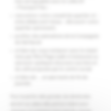
à la cartographie avec le collectif
« Pourquoi Pas »
rencontrer votre conseil de quartier et –
si les délais sont tenus – découvrir votre
quartier autrement,
profiter des animations de la Compagnie
du Gai Savoir
et bien sûr vous restaurer avec le stand
tenu par Rita Plage (salé et boissons) ou
savourer quelques douceurs sucrées et
du café proposés par le centre social
et bien sûr … un spectacle de fin de
journée.
Pour la partie vide-grenier, les bénévoles
seront sur place dès potron minet pour