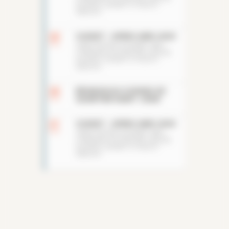
SOCIÉTÉ. OUVERT À TOUS ET
GRATUIT
20
CUSSET - APRES-MIDI JEUX
AOU
VENEZ PASSER UN APRÈS-MIDI
CONVIVIAL AUTOUR DES JEUX DE
SOCIÉTÉ. OUVERT À TOUS ET
GRATUIT
26
RÉUNION DU CONSEIL DE
QUARTIER SAINT-JEAN
AOU
27
CUSSET - APRES-MIDI JEUX
AOU
VENEZ PASSER UN APRÈS-MIDI
CONVIVIAL AUTOUR DES JEUX DE
SOCIÉTÉ. OUVERT À TOUS ET
GRATUIT