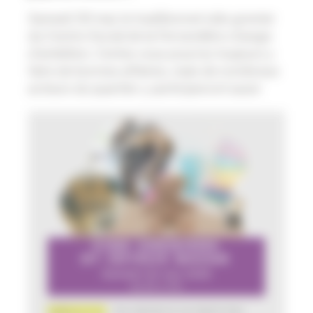
Samedi 30 mai, le traditionnel vide-grenier
du Centre Social de la Ferrandière change
d’ambition. Certes vous pourrez toujours y
faire de bonnes affaires, mais de nombreux
acteurs du quartier y participeront aussi