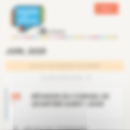
Panneau de gestion des cookies
MENU
JUIN, 2026
CECI EST UN ÉVÉNEMENT RÉCURRENT
26 JUILLET 2026 5:00 PM
26
RÉUNION DU CONSEIL DE
QUARTIER SAINT-JEAN
JUI
DÉTAILS DE L'ÉVÈNEMENT